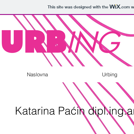
This site was designed with the
.com
we
URB
ING
Naslovna
Urbing
Katarina Paćin dipl.ing.a