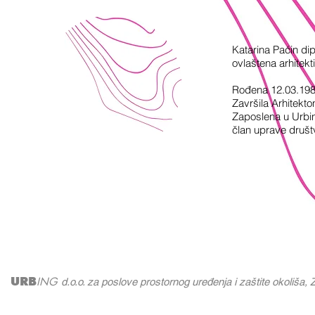
Katarina Paćin dip
ovlaštena arhitekt
Rođena 12.03.19
Završila Arhitekto
Zaposlena u Urbin
član uprave društ
URB
ING
d.o.o. za poslove prostornog uređenja i zaštite